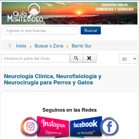
Buscar...
Buscar
Inicio
Buscar x Zona
Barrio Sur
Introduzca parte del título
Cantidad a
Neurología Clínica, Neurofisiología y
Neurocirugía para Perros y Gatos
.
Seguinos en las Redes