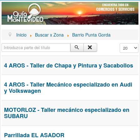
Inicio
Buscar x Zona
Barrio Punta Gorda
Introduzca parte del título
Cantidad a
4 AROS - Taller de Chapa y Pintura y Sacabollos
4 AROS - Taller Mecánico especializado en Audi
y Volkswagen
MOTORLOZ - Taller mecánico especializado en
SUBARU
Parrillada EL ASADOR