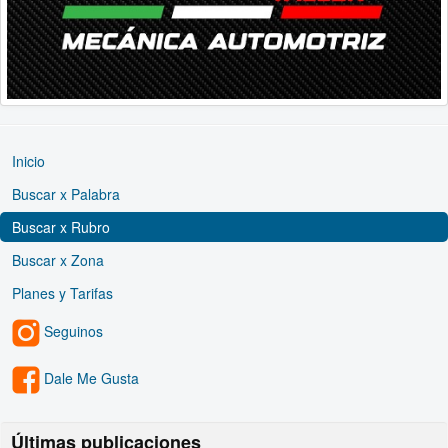
Inicio
Buscar x Palabra
Buscar x Rubro
Buscar x Zona
Planes y Tarifas
Seguinos
Dale Me Gusta
Últimas publicaciones