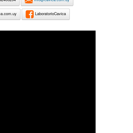
ca.com.uy
LaboratorioCavica