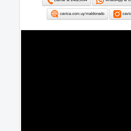
cavica.com.uy/maldonado
cavi