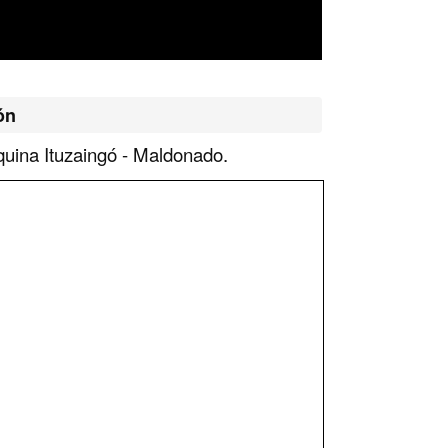
ón
uina Ituzaingó - Maldonado.