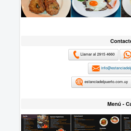
Contact
Llamar al 2915 4660
info@estanciadel
estanciadelpuerto.com.uy
Menú - C