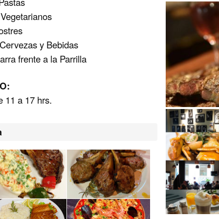
Pastas
 Vegetarianos
ostres
 Cervezas y Bebidas
rra frente a la Parrilla
O:
 11 a 17 hrs.
a