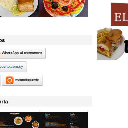
os
WhatsApp al 093808823
puerto.com.uy
estanciapuerto
arta